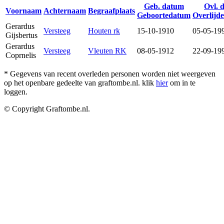
Geb. datum
Ovl. 
Voornaam
Achternaam
Begraafplaats
Geboortedatum
Overlijd
Gerardus
Versteeg
Houten rk
15-10-1910
05-05-19
Gijsbertus
Gerardus
Versteeg
Vleuten RK
08-05-1912
22-09-19
Coprnelis
* Gegevens van recent overleden personen worden niet weergeven
op het openbare gedeelte van graftombe.nl. klik
hier
om in te
loggen.
© Copyright Graftombe.nl.