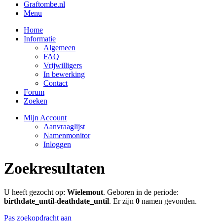
Graftombe.nl
Menu
Home
Informatie
Algemeen
FAQ
Vrijwilligers
In bewerking
Contact
Forum
Zoeken
Mijn Account
Aanvraaglijst
Namenmonitor
Inloggen
Zoekresultaten
U heeft gezocht op:
Wielemout
. Geboren in de periode:
birthdate_until-deathdate_until
. Er zijn
0
namen gevonden.
Pas zoekopdracht aan