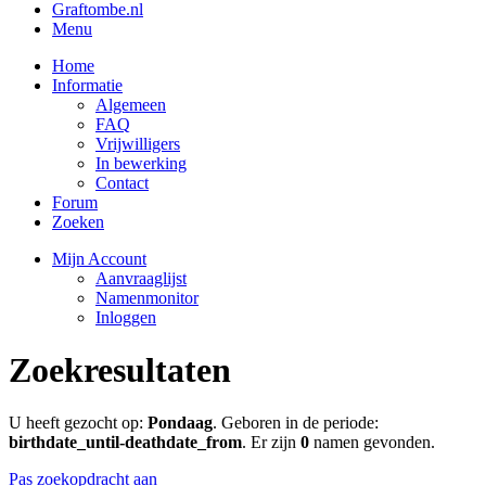
Graftombe.nl
Menu
Home
Informatie
Algemeen
FAQ
Vrijwilligers
In bewerking
Contact
Forum
Zoeken
Mijn Account
Aanvraaglijst
Namenmonitor
Inloggen
Zoekresultaten
U heeft gezocht op:
Pondaag
. Geboren in de periode:
birthdate_until-deathdate_from
. Er zijn
0
namen gevonden.
Pas zoekopdracht aan