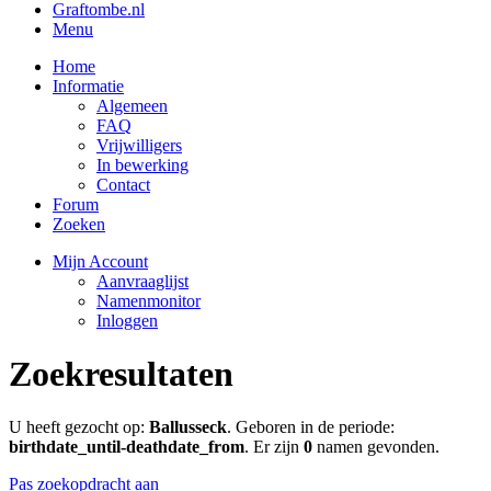
Graftombe.nl
Menu
Home
Informatie
Algemeen
FAQ
Vrijwilligers
In bewerking
Contact
Forum
Zoeken
Mijn Account
Aanvraaglijst
Namenmonitor
Inloggen
Zoekresultaten
U heeft gezocht op:
Ballusseck
. Geboren in de periode:
birthdate_until-deathdate_from
. Er zijn
0
namen gevonden.
Pas zoekopdracht aan