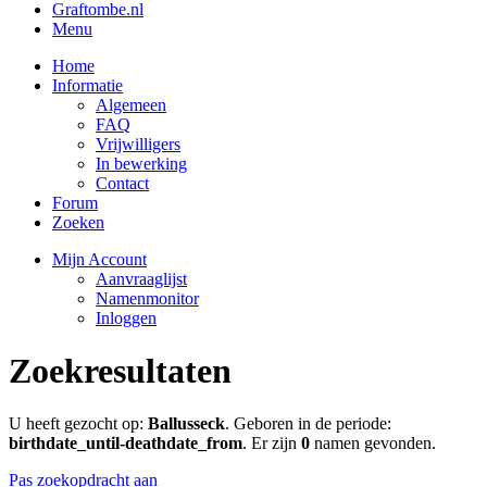
Graftombe.nl
Menu
Home
Informatie
Algemeen
FAQ
Vrijwilligers
In bewerking
Contact
Forum
Zoeken
Mijn Account
Aanvraaglijst
Namenmonitor
Inloggen
Zoekresultaten
U heeft gezocht op:
Ballusseck
. Geboren in de periode:
birthdate_until-deathdate_from
. Er zijn
0
namen gevonden.
Pas zoekopdracht aan