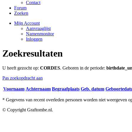
Contact
Forum
Zoeken
Mijn Account
Aanvraaglijst
Namenmonitor
Inloggen
Zoekresultaten
U heeft gezocht op:
CORDES
. Geboren in de periode:
birthdate_un
Pas zoekopdracht aan
Voornaam
Achternaam
Begraafplaats
Geb. datum
Geboorteda
* Gegevens van recent overleden personen worden niet weergeven op 
© Copyright Graftombe.nl.