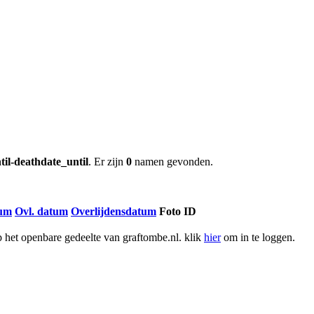
til-deathdate_until
. Er zijn
0
namen gevonden.
tum
Ovl. datum
Overlijdensdatum
Foto ID
het openbare gedeelte van graftombe.nl. klik
hier
om in te loggen.