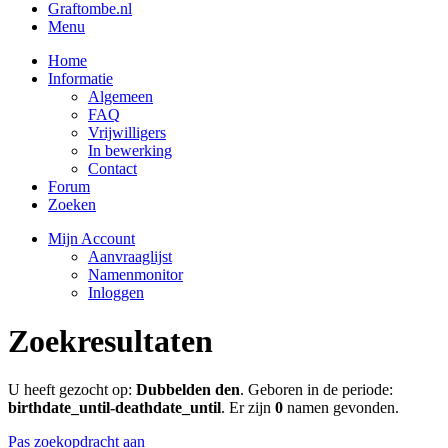
Graftombe.nl
Menu
Home
Informatie
Algemeen
FAQ
Vrijwilligers
In bewerking
Contact
Forum
Zoeken
Mijn Account
Aanvraaglijst
Namenmonitor
Inloggen
Zoekresultaten
U heeft gezocht op:
Dubbelden den
. Geboren in de periode:
birthdate_until-deathdate_until
. Er zijn
0
namen gevonden.
Pas zoekopdracht aan