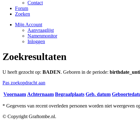
Contact
Forum
Zoeken
Mijn Account
Aanvraaglijst
Namenmonitor
Inloggen
Zoekresultaten
U heeft gezocht op:
BADEN
. Geboren in de periode:
birthdate_unti
Pas zoekopdracht aan
Voornaam
Achternaam
Begraafplaats
Geb. datum
Geboorteda
* Gegevens van recent overleden personen worden niet weergeven op 
© Copyright Graftombe.nl.