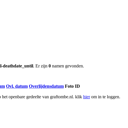
l-deathdate_until
. Er zijn
0
namen gevonden.
tum
Ovl. datum
Overlijdensdatum
Foto ID
het openbare gedeelte van graftombe.nl. klik
hier
om in te loggen.