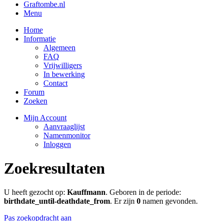
Graftombe.nl
Menu
Home
Informatie
Algemeen
FAQ
Vrijwilligers
In bewerking
Contact
Forum
Zoeken
Mijn Account
Aanvraaglijst
Namenmonitor
Inloggen
Zoekresultaten
U heeft gezocht op:
Kauffmann
. Geboren in de periode:
birthdate_until-deathdate_from
. Er zijn
0
namen gevonden.
Pas zoekopdracht aan