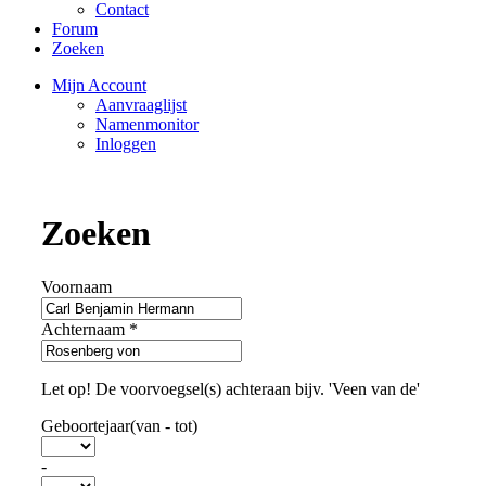
Contact
Forum
Zoeken
Mijn Account
Aanvraaglijst
Namenmonitor
Inloggen
Zoeken
Voornaam
Achternaam
*
Let op! De voorvoegsel(s) achteraan bijv. 'Veen van de'
Geboortejaar(van - tot)
-