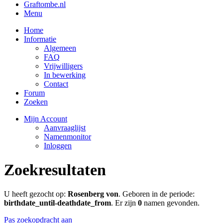
Graftombe.nl
Menu
Home
Informatie
Algemeen
FAQ
Vrijwilligers
In bewerking
Contact
Forum
Zoeken
Mijn Account
Aanvraaglijst
Namenmonitor
Inloggen
Zoekresultaten
U heeft gezocht op:
Rosenberg von
. Geboren in de periode:
birthdate_until-deathdate_from
. Er zijn
0
namen gevonden.
Pas zoekopdracht aan