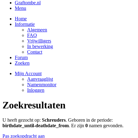
Graftombe.nl
Menu
Home
Informatie
Algemeen
FAQ
Vrijwilligers
In bewerking
Contact
Forum
Zoeken
Mijn Account
Aanvraaglijst
Namenmonitor
Inloggen
Zoekresultaten
U heeft gezocht op:
Schreuders
. Geboren in de periode:
birthdate_until-deathdate_from
. Er zijn
0
namen gevonden.
Pas zoekopdracht aan