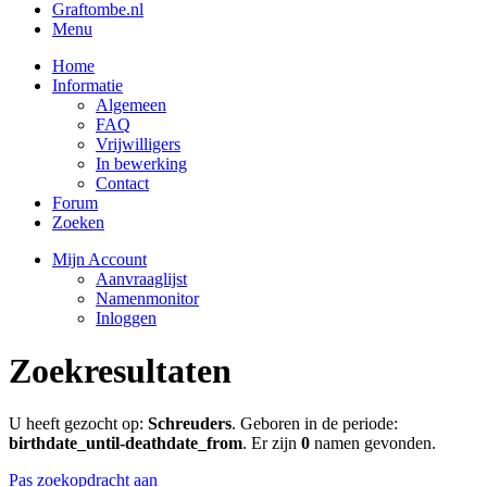
Graftombe.nl
Menu
Home
Informatie
Algemeen
FAQ
Vrijwilligers
In bewerking
Contact
Forum
Zoeken
Mijn Account
Aanvraaglijst
Namenmonitor
Inloggen
Zoekresultaten
U heeft gezocht op:
Schreuders
. Geboren in de periode:
birthdate_until-deathdate_from
. Er zijn
0
namen gevonden.
Pas zoekopdracht aan