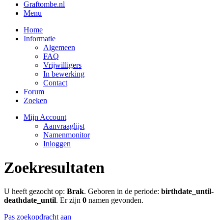
Graftombe.nl
Menu
Home
Informatie
Algemeen
FAQ
Vrijwilligers
In bewerking
Contact
Forum
Zoeken
Mijn Account
Aanvraaglijst
Namenmonitor
Inloggen
Zoekresultaten
U heeft gezocht op:
Brak
. Geboren in de periode:
birthdate_until-
deathdate_until
. Er zijn
0
namen gevonden.
Pas zoekopdracht aan