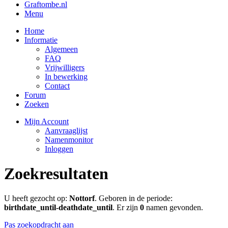
Graftombe.nl
Menu
Home
Informatie
Algemeen
FAQ
Vrijwilligers
In bewerking
Contact
Forum
Zoeken
Mijn Account
Aanvraaglijst
Namenmonitor
Inloggen
Zoekresultaten
U heeft gezocht op:
Nottorf
. Geboren in de periode:
birthdate_until-deathdate_until
. Er zijn
0
namen gevonden.
Pas zoekopdracht aan