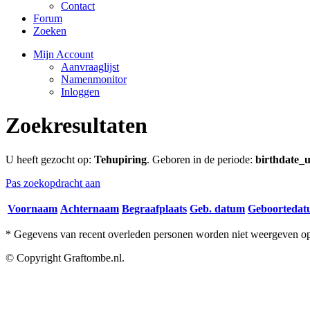
Contact
Forum
Zoeken
Mijn Account
Aanvraaglijst
Namenmonitor
Inloggen
Zoekresultaten
U heeft gezocht op:
Tehupiring
. Geboren in de periode:
birthdate_u
Pas zoekopdracht aan
Voornaam
Achternaam
Begraafplaats
Geb. datum
Geboorteda
* Gegevens van recent overleden personen worden niet weergeven op 
© Copyright Graftombe.nl.