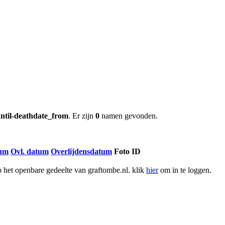
ntil-deathdate_from
. Er zijn
0
namen gevonden.
tum
Ovl. datum
Overlijdensdatum
Foto ID
het openbare gedeelte van graftombe.nl. klik
hier
om in te loggen.