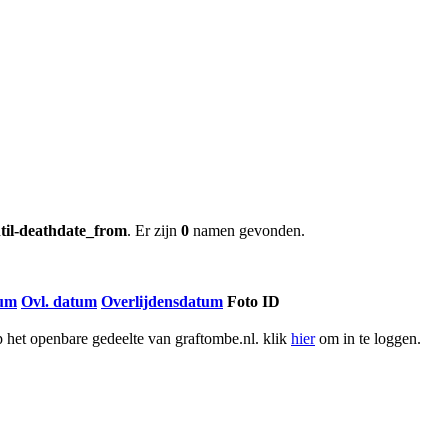
til-deathdate_from
. Er zijn
0
namen gevonden.
tum
Ovl. datum
Overlijdensdatum
Foto ID
het openbare gedeelte van graftombe.nl. klik
hier
om in te loggen.