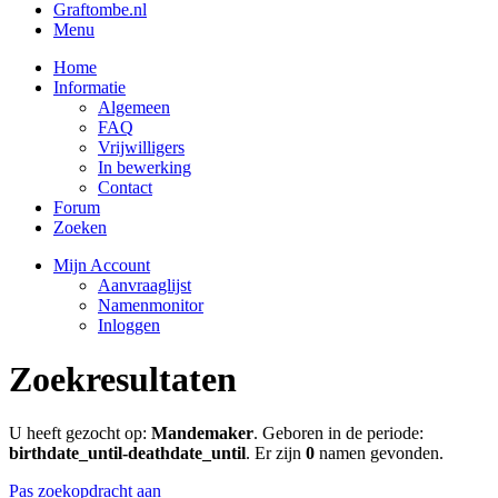
Graftombe.nl
Menu
Home
Informatie
Algemeen
FAQ
Vrijwilligers
In bewerking
Contact
Forum
Zoeken
Mijn Account
Aanvraaglijst
Namenmonitor
Inloggen
Zoekresultaten
U heeft gezocht op:
Mandemaker
. Geboren in de periode:
birthdate_until-deathdate_until
. Er zijn
0
namen gevonden.
Pas zoekopdracht aan