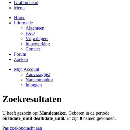
Graftombe.nl
Menu
Home
Informatie
Algemeen
FAQ
Vrijwilligers
In bewerking
Contact
Forum
Zoeken
Mijn Account
Aanvraaglijst
Namenmonitor
Inloggen
Zoekresultaten
U heeft gezocht op:
Mandemaker
. Geboren in de periode:
birthdate_until-deathdate_until
. Er zijn
0
namen gevonden.
Pas zoekopdracht aan