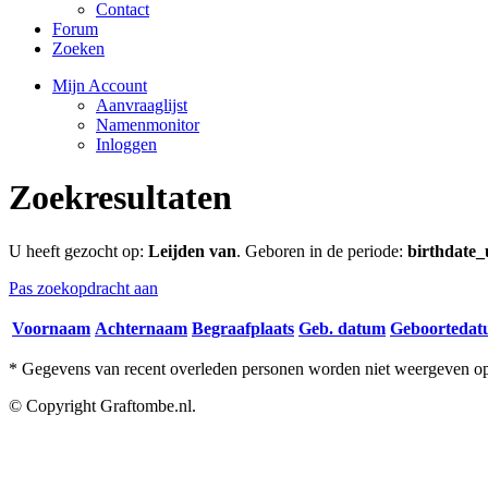
Contact
Forum
Zoeken
Mijn Account
Aanvraaglijst
Namenmonitor
Inloggen
Zoekresultaten
U heeft gezocht op:
Leijden van
. Geboren in de periode:
birthdate_
Pas zoekopdracht aan
Voornaam
Achternaam
Begraafplaats
Geb. datum
Geboorteda
* Gegevens van recent overleden personen worden niet weergeven op 
© Copyright Graftombe.nl.