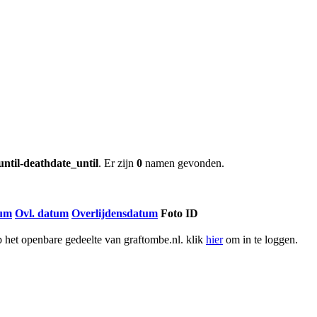
until-deathdate_until
. Er zijn
0
namen gevonden.
tum
Ovl. datum
Overlijdensdatum
Foto ID
het openbare gedeelte van graftombe.nl. klik
hier
om in te loggen.