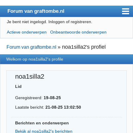
Forum van graftombe.nl
Je bent niet ingelogd.
Inloggen of registreren.
Index
Actieve onderwerpen
Onbeantwoorde onderwerpen
Gebruikerslijst
Regels
»
noa1silla2's profiel
Forum van graftombe.nl
Zoeken
Welkom op noa1silla2's profile
Registreren
noa1silla2
Inloggen
Lid
Geregistreerd:
19-08-25
Laatste bericht:
21-08-25 13:02:50
Berichten en onderwerpen
Bekijk al noa1silla2's berichten