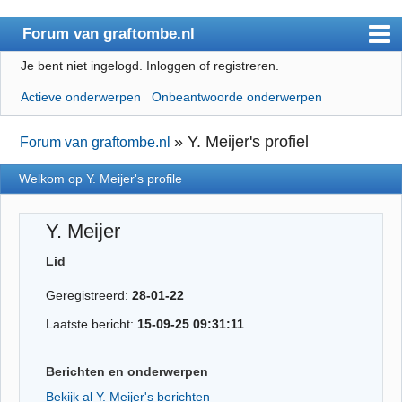
Forum van graftombe.nl
Je bent niet ingelogd.
Inloggen of registreren.
Index
Actieve onderwerpen
Onbeantwoorde onderwerpen
Gebruikerslijst
Regels
»
Y. Meijer's profiel
Forum van graftombe.nl
Zoeken
Welkom op Y. Meijer's profile
Registreren
Y. Meijer
Inloggen
Lid
Geregistreerd:
28-01-22
Laatste bericht:
15-09-25 09:31:11
Berichten en onderwerpen
Bekijk al Y. Meijer's berichten